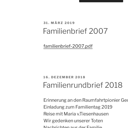
VERÖFFENTLICHT
31. MÄRZ 2019
AM
Familienbrief 2007
familienbrief-2007.pdf
VERÖFFENTLICHT
16. DEZEMBER 2018
AM
Familienrundbrief 2018
Erinnerung an den Raumfahrtpionier Ge
Einladung zum Familientag 2019
Reise mit Maria v.Tiesenhausen
Wir gedenken unserer Toten
Nachrichten aus der Familie