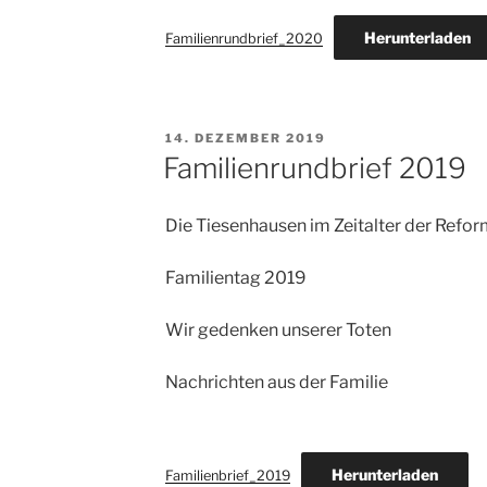
Herunterladen
Familienrundbrief_2020
VERÖFFENTLICHT
14. DEZEMBER 2019
AM
Familienrundbrief 2019
Die Tiesenhausen im Zeitalter der Refo
Familientag 2019
Wir gedenken unserer Toten
Nachrichten aus der Familie
Herunterladen
Familienbrief_2019