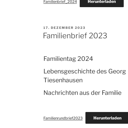
Herunterladen
Familienbrief_2024
VERÖFFENTLICHT
17. DEZEMBER 2023
AM
Familienbrief 2023
Familientag 2024
Lebensgeschichte des Georg 
Tiesenhausen
Nachrichten aus der Familie
Herunterladen
Familienrundbrief2023