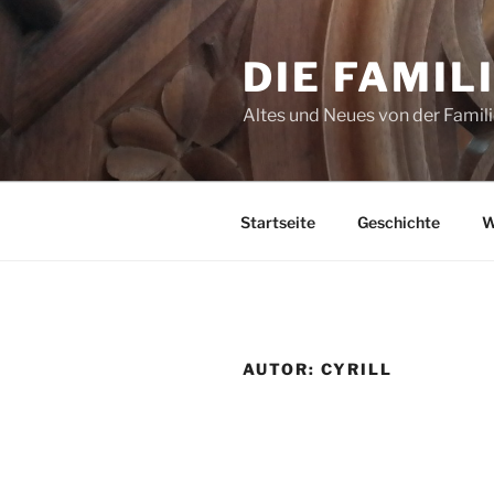
Zum
Inhalt
DIE FAMIL
springen
Altes und Neues von der Famil
Startseite
Geschichte
W
AUTOR:
CYRILL