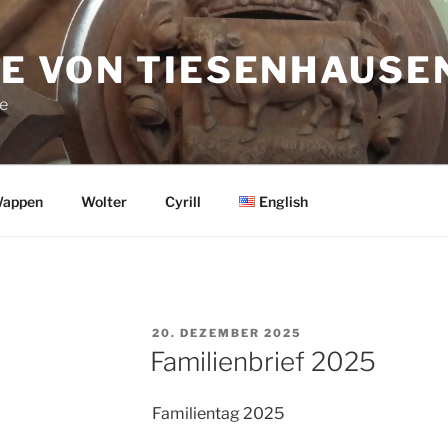
IE VON TIESENHAUSE
ie
appen
Wolter
Cyrill
English
VERÖFFENTLICHT
20. DEZEMBER 2025
AM
Familienbrief 2025
Familientag 2025