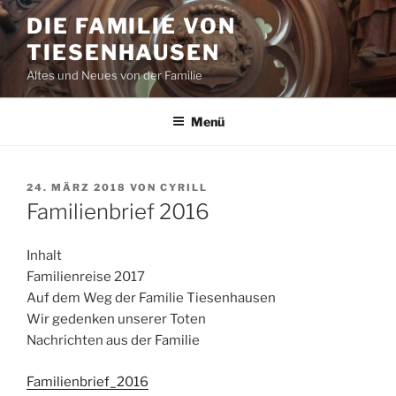
Zum
DIE FAMILIE VON
Inhalt
TIESENHAUSEN
springen
Altes und Neues von der Familie
Menü
VERÖFFENTLICHT
24. MÄRZ 2018
VON
CYRILL
AM
Familienbrief 2016
Inhalt
Familienreise 2017
Auf dem Weg der Familie Tiesenhausen
Wir gedenken unserer Toten
Nachrichten aus der Familie
Familienbrief_2016