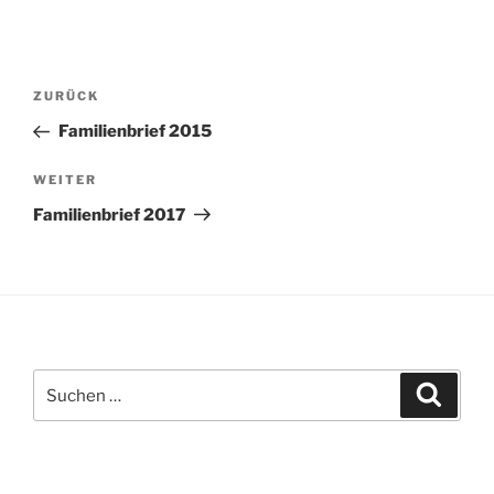
Beitragsnavigation
Vorheriger
ZURÜCK
Beitrag
Familienbrief 2015
Nächster
WEITER
Beitrag
Familienbrief 2017
Suchen
Suche
nach: